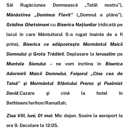
Săi Rugăciunea Domnească „Tatăl nostru”),
Mănăstirea „Dominus Flevit”
(„Domnul a plâns”),
Grădina Ghetsimani
cu
Biserica Naţiunilor
(ridicată pe
locul în care Mântuitorul S-a rugat înainte de a fi
prins),
Biserica ce adăposteşte
Mormântul Maicii
Domnului
şi
Grota Trădării
.
Deplasare
la
Ierusalim
pe
Muntele Sionului
– ne vom închina în
Biserica
Adormirii Maicii Domnului
,
Foişorul „Cina cea de
Taină”
şi
Mormântul Sfântului Proroc şi Psalmist
David
.
Cazare şi cină la hotel
în
Bethleem/Ierihon/Ramallah
.
Ziua VIII, luni, 01 mai:
Mic dejun. Sosire la aeroport la
ora 9
.
Decolare
la
12:05.