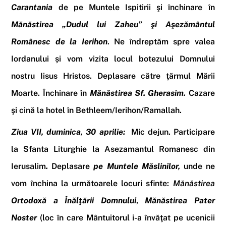
Carantania
de pe Muntele Ispitirii şi închinare în
Mănăstirea
„Dudul lui Zaheu”
şi
Aşezământul
Românesc de la Ierihon
.
Ne îndreptăm spre valea
Iordanului și vom
vizita
locul botezului Domnului
nostru Iisus Hristos
.
Deplasare către ţărmul
Mării
Moarte
. Închinare în
Mănăstirea Sf. Gherasim
.
Cazare
şi cină la hotel
în Bethleem/Ierihon/Ramallah
.
Ziua VII, duminica, 30 aprilie:
Mic dejun
.
Participare
la Sfanta Liturghie la Asezamantul Romanesc din
Ierusalim
.
Deplasare
pe
Muntele Măslinilor,
unde ne
vom închina la următoarele locuri sfinte:
Mănăstirea
Ortodoxă a Înălţării Domnului
,
Mănăstirea
Pater
Noster
(loc în care Mântuitorul i-a învăţat pe ucenicii