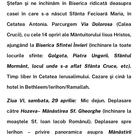
Ştefan şi ne închinăm în
Biserica ridicată deasupra
casei în care s-a născut Sfânta Fecioară Maria, în
Cetatea Antonia. Parcurgem
Via Dolorosa
(
Calea
Crucii
), cu cele 14 opriri ale Mântuitorului Iisus Hristos,
ajungând la
Biserica Sfintei Învieri
(închinare la toate
locurile sfinte:
Golgota, Piatra Ungerii, Sfântul
Mormânt, locul unde s-a aflat Sfânta Cruce, etc).
Timp liber în Cetatea Ierusalimului.
Cazare şi cină la
hotel
în Bethleem/Ierihon/Ramallah
.
Ziua VI, sambata, 29 aprilie:
Mic dejun
.
Deplasare
către
Hozeva
–
Mănăstirea Sf. Gheorghe
(închinare la
moaştele Sf. Ioan Iacob Românul). Deplasare spre
Ierihon
– privire panoramica asupra
Mănăstirii