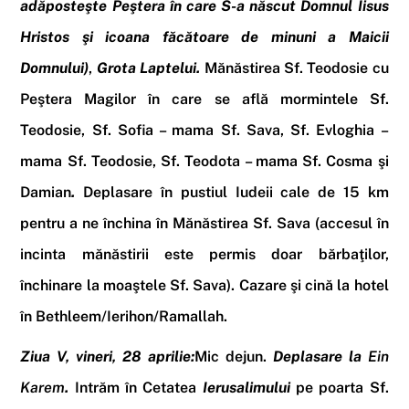
adăposteşte Peştera în care S-a născut Domnul Iisus
Hristos şi icoana făcătoare de minuni a Maicii
Domnului)
,
Grota Laptelui
.
Mănăstirea Sf. Teodosie
cu
Peştera Magilor în care se află mormintele Sf.
Teodosie, Sf. Sofia – mama Sf. Sava, Sf. Evloghia –
mama Sf. Teodosie, Sf. Teodota – mama Sf. Cosma şi
Damian
.
Deplasare în pustiul Iudeii cale de 15 km
pentru a ne închina în
Mănăstirea Sf. Sava
(accesul în
incinta mănăstirii este permis doar bărbaţilor,
închinare la moaştele Sf. Sava).
Cazare şi cină la hotel
în Bethleem/Ierihon/Ramallah
.
Ziua V, vineri, 28 aprilie:
Mic dejun
.
Deplasare la
Ein
Karem
.
Intrăm în
Cetatea
Ierusalimului
pe poarta Sf.