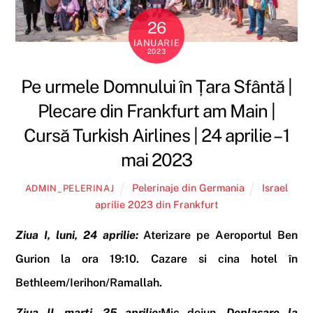
26
IANUARIE
2023
Pe urmele Domnului în Țara Sfântă |
Plecare din Frankfurt am Main |
Cursă Turkish Airlines | 24 aprilie – 1
mai 2023
Pelerinaje din Germania
Israel
ADMIN_PELERINAJ
aprilie 2023 din Frankfurt
Ziua I, luni, 24 aprilie:
Aterizare pe Aeroportul Ben
Gurion la ora 19:10.
Cazare si cina hotel
în
Bethleem/Ierihon/Ramallah
.
Ziua II, marti, 25 aprilie:
Mic dejun
.
Deplasare la