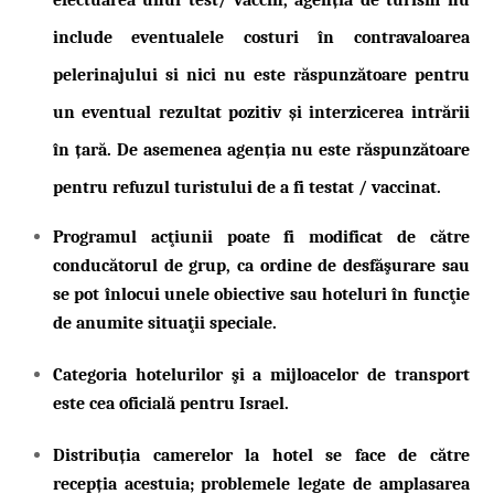
efectuarea unui test/ vaccin, agenția de turism nu
include eventualele costuri în contravaloarea
pelerinajului si nici nu este răspunzătoare pentru
un eventual rezultat pozitiv și interzicerea intrării
în țară. De asemenea agenția nu este răspunzătoare
pentru refuzul turistului de a fi testat / vaccinat.
Programul acţiunii poate fi modificat de către
conducătorul de grup, ca ordine de desfăşurare sau
se pot înlocui unele obiective sau hoteluri în funcţie
de anumite situaţii speciale.
Categoria hotelurilor şi a mijloacelor de transport
este cea oficială pentru Israel.
Distribuția camerelor la hotel se face de către
recepția acestuia; problemele legate de amplasarea