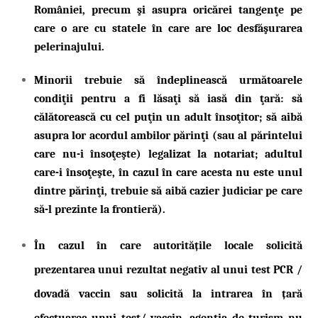
României, precum şi asupra oricărei tangenţe pe
care o are cu statele în care are loc desfăşurarea
pelerinajului.
Minorii trebuie să îndeplinească următoarele
condiţii pentru a fi lăsaţi să iasă din ţară: să
călătorească cu cel puţin un adult însoţitor; să aibă
asupra lor acordul ambilor părinţi (sau al părintelui
care nu-i însoţeşte) legalizat la notariat; adultul
care-i însoţeşte, în cazul în care acesta nu este unul
dintre părinţi, trebuie să aibă cazier judiciar pe care
să-l prezinte la frontieră).
În cazul în care autoritățile locale solicită
prezentarea unui rezultat negativ al unui test PCR /
dovadă vaccin sau solicită la intrarea în țară