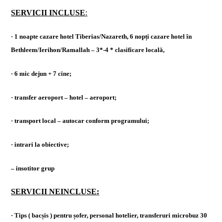
SERVICII INCLUSE
:
· 1 noapte cazare hotel Tiberias/Nazareth, 6 nopți cazare hotel în
Bethleem/Ierihon/Ramallah – 3*-4 * clasificare locală,
· 6 mic dejun + 7 cine;
· transfer aeroport – hotel – aeroport;
· transport local – autocar conform programului;
· intrari la obiective;
– insotitor grup
SERVICII NEINCLUSE:
· Tips ( bacșis ) pentru șofer, personal hotelier, transferuri microbuz 30