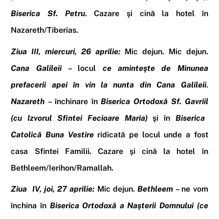
Biserica Sf.
Petru
.
Cazare şi cină la hotel în
Nazareth/Tiberias.
Ziua III, miercuri, 26 aprilie:
Mic dejun
.
Mic dejun
.
Cana
Galileii
– locul
ce aminteşte de Minunea
prefacerii apei în vin la nunta din Cana Galileii
.
Nazareth
– închinare în
Biserica Ortodoxă Sf. Gavriil
(cu Izvorul Sfintei Fecioare Maria)
şi în
Biserica
Catolică Buna Vestire
ridicată pe locul unde a fost
casa Sfintei Familii
.
Cazare şi cină la hotel
în
Bethleem/Ierihon/Ramallah
.
Ziua
I
V, joi, 27 aprilie:
Mic dejun.
Bethleem
– ne vom
închina în
Biserica Ortodoxă a Naşterii Domnului
(ce