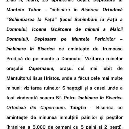
Muntele Tabor
– închinare în
Biserica Ortodoxă
“Schimbarea la Faţă”
(locul Schimbării la Faţă a
Domnului,
Icoana făcătoare de minuni a Maicii
Domnului
).
Deplasare pe
Muntele Fericirilor –
închinare în Biserica
ce aminteşte de frumoasa
Predică de pe munte a Domnului. Vizitarea ruinelor
oraşului
Capernaum,
oraşul cel mai iubit de
Mântuitorul Iisus Hristos, unde a făcut cele mai multe
minuni; vizitarea ruinelor Sinagogii şi a casei unde a
fost vindecată soacra Sf. Petru,
închinare în
Biserica
Ortodoxă din Capernaum
,
Tabgha
– Biserica ce
aminteşte de minunea înmulţirii pâinilor şi peştilor
(hrănirea a 5.000 de oameni cu 5 pâini şi 2 peşti),