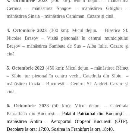
3. Octombrie 2023
(200 km): Micul dejun. – mănăstirea
Cernica – mănăstirea Snagov – mănăstirea Ghighiu –
mănăstirea Sinaia – mănăstirea Caraiman. Cazare și cină.
4. Octombrie 2023
(300 km): Micul dejun. – Biserica Sf.
Nicolae Brasov – Vizită pietonală în centrul municipiului
Brașov – mănăstirea Sambata de Sus – Alba Iulia. Cazare și
cină.
5. Octombrie 2023
(450 km): Micul dejun. – mănăstirea Râmeț
– Sibiu, tur pietonal în centru vechi, Catedrala din Sibiu –
mănăstirea Cozia – București – Centrul Sf. Andrei. Cazare și
cină.
6. Octombrie 2023
(50 km): Micul dejun. – Catedrala
Patriarhală din București –
Palatul Patriarhal din București –
mănăstirea Antim – Aeroportul Otopeni Bucuresti (OTP).
Decolare la ora: 17:00, Sosirea in Frankfurt la ora 18:40.