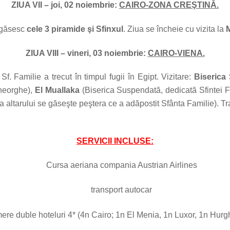
ZIUA VII – joi, 02 noiembrie:
CAIRO-ZONA CREŞTINĂ.
e găsesc
cele 3 piramide şi Sfinxul
. Ziua se încheie cu vizita la
M
ZIUA VIII – vineri, 03 noiembrie:
CAIRO-VIENA.
e Sf. Familie a trecut în timpul fugii în Egipt. Vizitare:
Biserica
Gheorghe),
El Muallaka
(Biserica Suspendată, dedicată Sfintei 
a altarului se găseşte peştera ce a adăpostit Sfânta Familie). Tr
SERVICII INCLUSE:
Cursa aeriana compania Austrian Airlines
transport autocar
ere duble hoteluri 4* (4n Cairo; 1n El Menia, 1n Luxor, 1n Hurgh