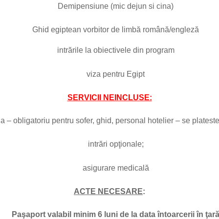
Demipensiune (mic dejun si cina)
Ghid egiptean vorbitor de limbă română/engleză
intrările la obiectivele din program
viza pentru Egipt
SERVICII NEINCLUSE:
a – obligatoriu pentru sofer, ghid, personal hotelier – se platest
intrări opţionale;
asigurare medicală
ACTE NECESARE
:
Paşaport valabil minim 6 luni de la data întoarcerii în ţar