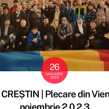
26
IANUARIE
2023
 CREȘTIN | Plecare din Vien
noiembrie 2 0 2 3