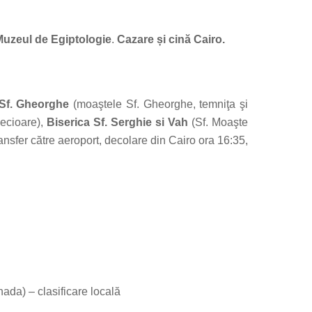
uzeul de Egiptologie
.
Cazare și cină Cairo.
 Sf. Gheorghe
(moaştele Sf. Gheorghe, temniţa şi
Fecioare),
Biserica Sf. Serghie si Vah
(Sf. Moaşte
ansfer către aeroport, decolare din Cairo ora 16:35,
ada) – clasificare locală