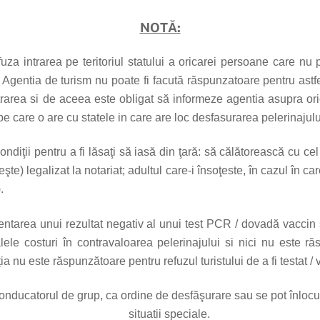
NOTĂ:
fuza intrarea pe teritoriul statului a oricarei persoane care nu
. Agentia de turism nu poate fi facută răspunzatoare pentru astfel 
intrarea si de aceea este obligat să informeze agentia asupra ori
 care o are cu statele in care are loc desfasurarea pelerinajulu
diţii pentru a fi lăsaţi să iasă din ţară: să călătorească cu cel
eşte) legalizat la notariat; adultul care-i însoţeste, în cazul în c
.
ezentarea unui rezultat negativ al unui test PCR / dovadă vaccin s
ele costuri în contravaloarea pelerinajului si nici nu este ră
a nu este răspunzătoare pentru refuzul turistului de a fi testat / 
conducatorul de grup, ca ordine de desfăşurare sau se pot înlocu
situatii speciale.