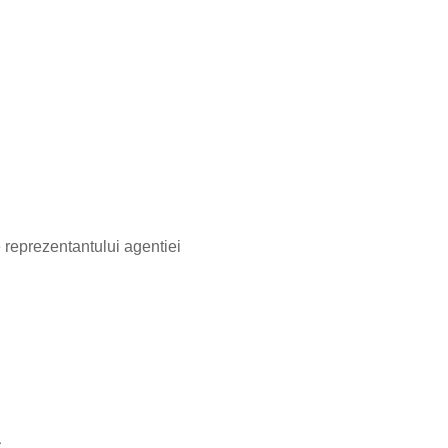
e reprezentantului agentiei
ă