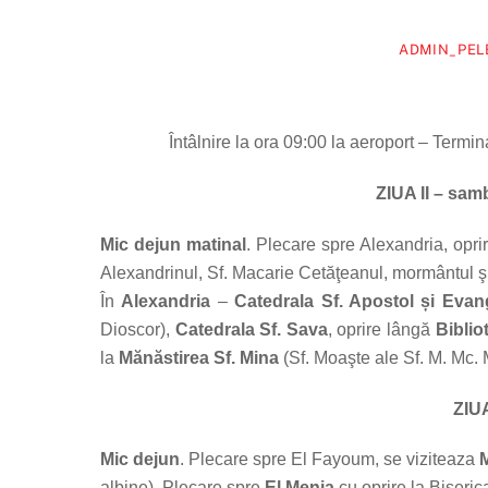
ADMIN_PEL
Întâlnire la ora 09:00 la aeroport – Termin
ZIUA II – sam
Mic dejun matinal
. Plecare spre Alexandria, opri
Alexandrinul, Sf. Macarie Cetăţeanul, mormântul şi
În
Alexandria
–
Catedrala Sf. Apostol și Evan
Dioscor),
Catedrala Sf. Sava
, oprire lângă
Biblio
la
Mănăstirea Sf. Mina
(Sf. Moaşte ale Sf. M. Mc. M
ZIUA
Mic dejun
. Plecare spre El Fayoum, se viziteaza
albine). Plecare spre
El Menia
cu oprire la Biseric