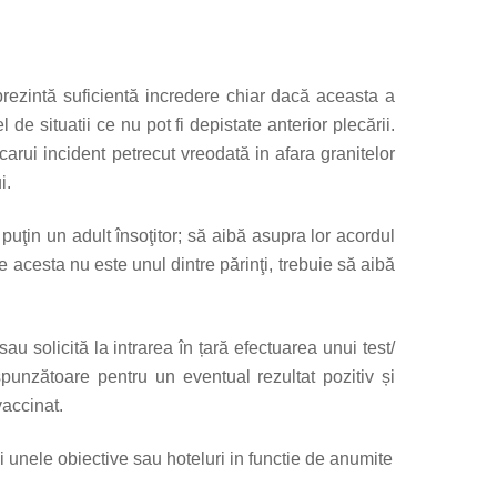
 prezintă suficientă incredere chiar dacă aceasta a
de situatii ce nu pot fi depistate anterior plecării.
carui incident petrecut vreodată in afara granitelor
i.
 puţin un adult însoţitor; să aibă asupra lor acordul
are acesta nu este unul dintre părinţi, trebuie să aibă
au solicită la intrarea în țară efectuarea unui test/
spunzătoare pentru un eventual rezultat pozitiv și
vaccinat.
i unele obiective sau hoteluri in functie de anumite