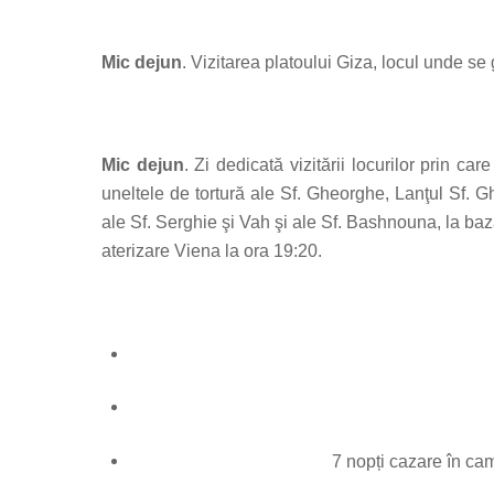
Mic dejun
. Vizitarea platoului Giza, locul unde s
Mic dejun
. Zi dedicată vizitării locurilor prin car
uneltele de tortură ale Sf. Gheorghe, Lanţul Sf. 
ale Sf. Serghie şi Vah şi ale Sf. Bashnouna, la baz
aterizare Viena la ora 19:20.
7 nopți cazare în cam