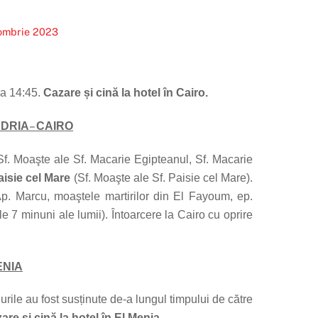
tombrie 2023
ora 14:45.
Cazare și cină la hotel în Cairo.
–
NDRIA
CAIRO
f. Moaşte ale Sf. Macarie Egipteanul, Sf. Macarie
aisie cel Mare
(Sf. Moaşte ale Sf. Paisie cel Mare).
p. Marcu, moaştele martirilor din El Fayoum, ep.
e 7 minuni ale lumii). Întoarcere la Cairo cu oprire
ENIA
urile au fost susținute de-a lungul timpului de către
are și cină la hotel în El Menia.