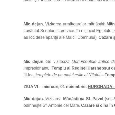
Mic dejun
. Vizitarea următoarelor mănăstiri:
Măn
cuvântul Scripturii care zice: în mijlocul Egiptului 
au loc dese apariţii ale Maicii Domnului).
Cazare ș
Mic dejun
. Se vizitează
Monumentele antice de 
impresionantul
Templu al Reginei Hatshepsut
de
III-lea,
templele de pe malul estic al Nilului
–
Templ
ZIUA VI – miercuri, 01 noiembrie:
HURGHADA – 
Mic dejun
. Vizitarea
Mănăstirea Sf. Pavel
(sec 5
odihneşte Sf. Antonie cel Mare.
Cazare si cina în