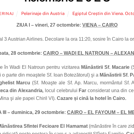
Pelerinaje din Austria
Egiptul Creștin din Viena. Oc
ERINAJ
ZIUA I – vineri, 27 octombrie:
VIENA – CAIRO
al 3 Austrian Airlines. Decolare la ora 11:20, sosire în Cairo la 
bata, 28 octombrie:
CAIRO – WADI EL NATROUN – ALEXA
re în Wadi El Natroun pentru vizitarea
Mănăstirii Sf. Macarie
(S
 o parte din moaştele Sf. Ioan Botezătorul) şi a
Mănăstirii Sf. P
ghelist Marcu
(Sf. Moaşte ale Sf. Ap. Marcu, mormântul Sf. A
teca din Alexandria
,
locul celebrului
Far
considerat una din cel
ina şi ale papei Chiril VI).
Cazare și cină la hotel în Cairo.
 III – duminica, 29 octombrie:
CAIRO – EL FAYOUM – EL M
Mănăstirea Sfintei Fecioare El Hamamat
(mănăstire în care zid
a ridicată peste peștera în care s-a adapostit Sfânta Familie.
Caz