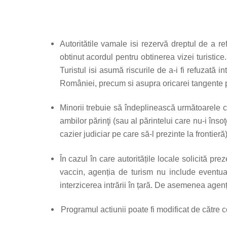
Autoritătile vamale isi rezervă dreptul de a re
obtinut acordul pentru obtinerea vizei turistice
Turistul isi asumă riscurile de a-i fi refuzată 
României, precum si asupra oricarei tangente pe
Minorii trebuie să îndeplinească următoarele con
ambilor părinţi (sau al părintelui care nu-i însoţ
cazier judiciar pe care să-l prezinte la frontieră)
În cazul în care autoritățile locale solicită pr
vaccin, agenția de turism nu include eventual
interzicerea intrării în țară. De asemenea agenți
Programul actiunii poate fi modificat de către 