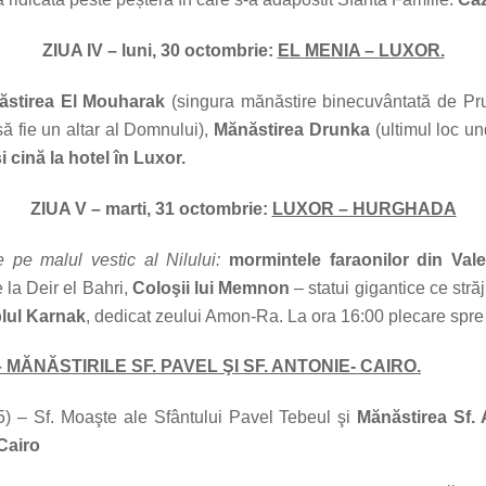
ZIUA IV – luni, 30 octombrie:
EL MENIA – LUXOR.
ăstirea El Mouharak
(singura mănăstire binecuvântată de Prunc
să fie un altar al Domnului),
Mănăstirea Drunka
(ultimul loc und
i cină la hotel în Luxor.
ZIUA V – marti, 31 octombrie:
LUXOR – HURGHADA
pe malul vestic al Nilului:
mormintele faraonilor din Vale
 la Deir el Bahri,
Coloşii lui Memnon
– statui gigantice ce stră
ul Karnak
, dedicat zeului
Amon-Ra. La ora 16:00 plecare spr
MĂNĂSTIRILE SF. PAVEL ŞI SF. ANTONIE- CAIRO.
) – Sf. Moaşte ale Sfântului Pavel Tebeul şi
Mănăstirea Sf. 
 Cairo